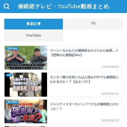
催眠術テレビ・YouTube動画まとめ
TV
最新記事
YouTube
YouTube
マーシー＆かおりが催眠術をかけられた結果…？
【恐怖の心霊検証Mtv】
2026年8月6日
TV
モニター隊の女性たちは人混みの中でも催眠術に
かかるのか！？【あさパラ!】
2026年8月6日
YouTube
ジャスティスターのメンバーたちが催眠術にかか
った！？
2026年8月6日