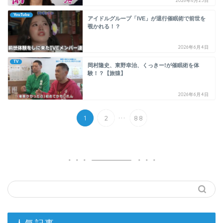
2026年6月25日
YouTube
アイドルグループ「IVE」が退行催眠術で前世を
覗かれる！？
2026年6月4日
TV
岡村隆史、東野幸治、くっきー!が催眠術を体
験！？【旅猿】
2026年6月4日
...
1
2
88