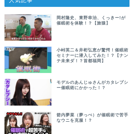
人気記事
岡村隆史、東野幸治、くっきー!が
催眠術を体験！？【旅猿】
小峠英二＆井桁弘恵が驚愕！催眠術
セミナーに潜入してみた！？【ナン
テ未来ダ！？首都福岡】
モデルのあんじゅさんがカタレプシ
ー催眠術にかかった！？
箭内夢菜（夢っぺ）が催眠術で苦手
なウニを克服！？