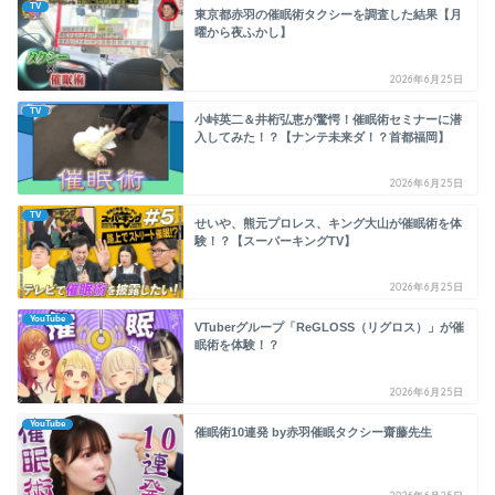
TV
東京都赤羽の催眠術タクシーを調査した結果【月
曜から夜ふかし】
2026年6月25日
TV
小峠英二＆井桁弘恵が驚愕！催眠術セミナーに潜
入してみた！？【ナンテ未来ダ！？首都福岡】
2026年6月25日
TV
せいや、熊元プロレス、キング大山が催眠術を体
験！？【スーパーキングTV】
2026年6月25日
YouTube
VTuberグループ「ReGLOSS（リグロス）」が催
眠術を体験！？
2026年6月25日
YouTube
催眠術10連発 by赤羽催眠タクシー齋藤先生