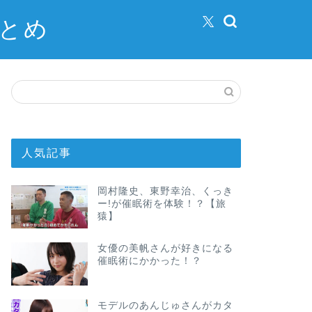
まとめ
人気記事
岡村隆史、東野幸治、くっき
ー!が催眠術を体験！？【旅
猿】
女優の美帆さんが好きになる
催眠術にかかった！？
モデルのあんじゅさんがカタ