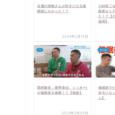
女優の美帆さんが好きになる催
小峠英二
眠術にかかった！？
眠術セミ
た！？【
福岡】
2024年2月19日
TV
YouTube
岡村隆史、東野幸治、くっきー!
催眠術で
が催眠術を体験！？【旅猿】
好きにな
ぶ】
2024年2月29日