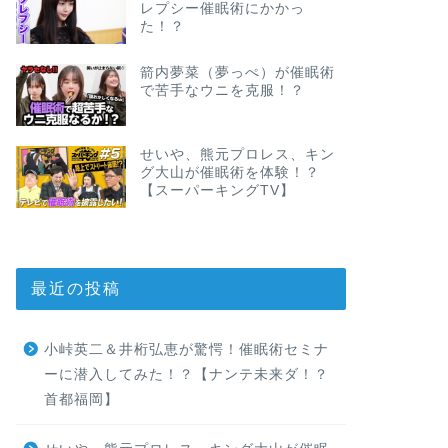
レプシー催眠術にかかっ
た！？
箭内夢菜（夢っぺ）が催眠術
で苦手なウニを克服！？
せいや、熊元プロレス、キン
グ大山が催眠術を体験！？
【スーパーキングTV】
最近の投稿
小峠英二＆井桁弘恵が驚愕！催眠術セミナ
ーに潜入してみた！？【ナンテ未来ダ！？
首都福岡】