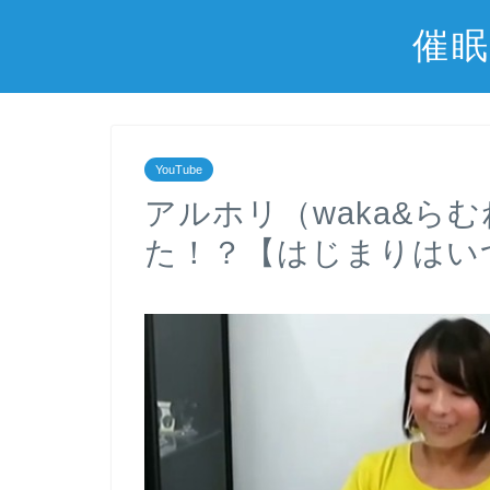
催眠
YouTube
アルホリ（waka&ら
た！？【はじまりはい