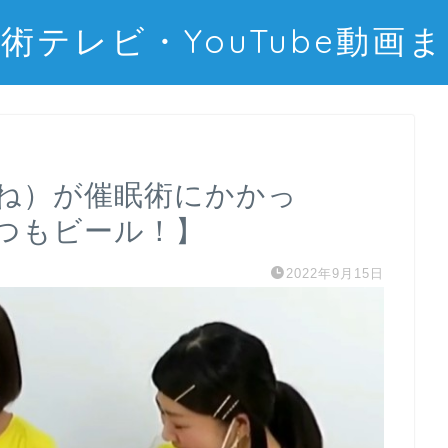
術テレビ・YouTube動画
むね）が催眠術にかかっ
つもビール！】
2022年9月15日