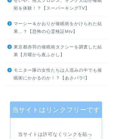
せいや、熊元プロレス、キング大山が催眠
術を体験！？【スーパーキングTV】
マーシー＆かおりが催眠術をかけられた結
果…？【恐怖の心霊検証Mtv】
東京都赤羽の催眠術タクシーを調査した結
果【月曜から夜ふかし】
モニター隊の女性たちは人混みの中でも催
眠術にかかるのか！？【あさパラ!】
当サイトはリンクフリーです
当サイトは許可なくリンクを貼っ