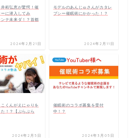
＆井桁弘恵が驚愕！催
モデルのあんじゅさんがカタレ
ナーに潜入してみ
プシー催眠術にかかった！？
ナンテ未来ダ！？首都
2024年2月21日
2024年2月11日
YouTube
たこくんがえにゃりを
催眠術のコラボ募集を受付
った！？【ぷらぷら
中！？
2024年2月5日
2024年3月05日