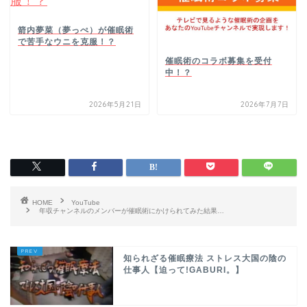
箭内夢菜（夢っぺ）が催眠術
で苦手なウニを克服！？
催眠術のコラボ募集を受付
中！？
2026年5月21日
2026年7月7日
HOME
YouTube
年収チャンネルのメンバーが催眠術にかけられてみた結果…
知られざる催眠療法 ストレス大国の陰の
仕事人【迫って!GABURI。】