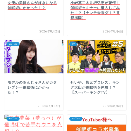
女優の美帆さんが好きになる
小峠英二＆井桁弘恵が驚愕！
催眠術にかかった！？
催眠術セミナーに潜入してみ
た！？【ナンテ未来ダ！？首
都福岡】
2026年8月2日
2026年8月6日
YouTube
TV
モデルのあんじゅさんがカタ
せいや、熊元プロレス、キン
レプシー催眠術にかかっ
グ大山が催眠術を体験！？
た！？
【スーパーキングTV】
2026年7月23日
2026年8月6日
YouTube
YouTube