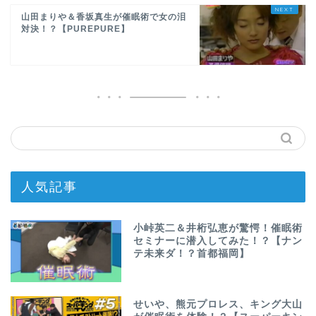
山田まりや＆香坂真生が催眠術で女の泪
対決！？【PUREPURE】
人気記事
小峠英二＆井桁弘恵が驚愕！催眠術
セミナーに潜入してみた！？【ナン
テ未来ダ！？首都福岡】
せいや、熊元プロレス、キング大山