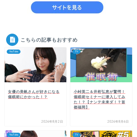
こちらの記事もおすすめ
YouTube
TV
女優の美帆さんが好きになる
小峠英二＆井桁弘恵が驚愕！
催眠術にかかった！？
催眠術セミナーに潜入してみ
た！？【ナンテ未来ダ！？首
都福岡】
2026年8月2日
2026年8月6日
YouTube
TV