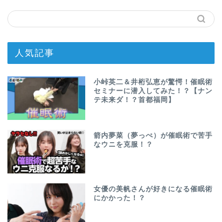
人気記事
小峠英二＆井桁弘恵が驚愕！催眠術
セミナーに潜入してみた！？【ナン
テ未来ダ！？首都福岡】
箭内夢菜（夢っぺ）が催眠術で苦手
なウニを克服！？
女優の美帆さんが好きになる催眠術
にかかった！？