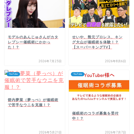
モデルのあんじゅさんがカタ
せいや、熊元プロレス、キン
レプシー催眠術にかかっ
グ大山が催眠術を体験！？
た！？
【スーパーキングTV】
2026年7月23日
2026年8月6日
YouTube
YouTube
箭内夢菜（夢っぺ）が催眠術
で苦手なウニを克服！？
催眠術のコラボ募集を受付
中！？
2026年5月21日
2026年7月7日