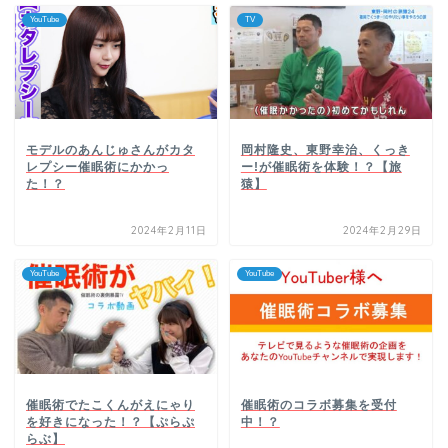
YouTube
TV
モデルのあんじゅさんがカタ
岡村隆史、東野幸治、くっき
レプシー催眠術にかかっ
ー!が催眠術を体験！？【旅
た！？
猿】
2024年2月11日
2024年2月29日
YouTube
YouTube
催眠術でたこくんがえにゃり
催眠術のコラボ募集を受付
を好きになった！？【ぷらぷ
中！？
らぶ】