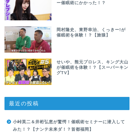
ー催眠術にかかった！？
岡村隆史、東野幸治、くっきー!が
催眠術を体験！？【旅猿】
せいや、熊元プロレス、キング大山
が催眠術を体験！？【スーパーキン
グTV】
最近の投稿
小峠英二＆井桁弘恵が驚愕！催眠術セミナーに潜入して
みた！？【ナンテ未来ダ！？首都福岡】