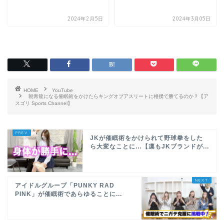
2024年2月5日
2024年3月05日
HOME
YouTube
朝青龍になる催眠術をかけたらキングオブアスリートに相撲で勝てるのか？【ア
スゴリ Sports Channel】
JKが催眠術をかけられて野球拳をした
ら大変なことに…【凛もJKブランドが...
アイドルグループ「PUNKY RAD
PINK」が催眠術であらゆることに...