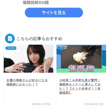
こちらの記事もおすすめ
YouTube
TV
女優の美帆さんが好きになる
小峠英二＆井桁弘恵が驚愕！
催眠術にかかった！？
催眠術セミナーに潜入してみ
た！？【ナンテ未来ダ！？首
都福岡】
2024年2月19日
2024年2月21日