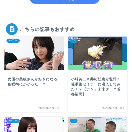
こちらの記事もおすすめ
YouTube
TV
女優の美帆さんが好きになる
小峠英二＆井桁弘恵が驚愕！
催眠術にかかった！？
催眠術セミナーに潜入してみ
た！？【ナンテ未来ダ！？首
都福岡】
2024年2月19日
2024年2月21日
YouTube
TV