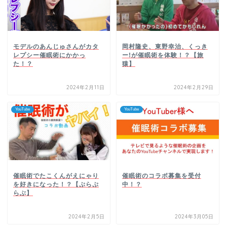
モデルのあんじゅさんがカタ
岡村隆史、東野幸治、くっき
レプシー催眠術にかかっ
ー!が催眠術を体験！？【旅
た！？
猿】
2024年2月11日
2024年2月29日
YouTube
YouTube
催眠術でたこくんがえにゃり
催眠術のコラボ募集を受付
を好きになった！？【ぷらぷ
中！？
らぶ】
2024年2月5日
2024年3月05日