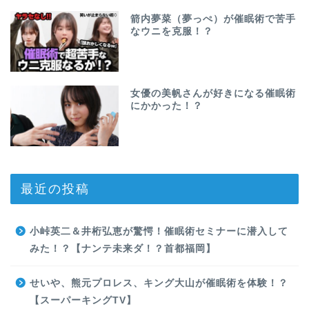
箭内夢菜（夢っぺ）が催眠術で苦手
なウニを克服！？
女優の美帆さんが好きになる催眠術
にかかった！？
最近の投稿
小峠英二＆井桁弘恵が驚愕！催眠術セミナーに潜入して
みた！？【ナンテ未来ダ！？首都福岡】
せいや、熊元プロレス、キング大山が催眠術を体験！？
【スーパーキングTV】