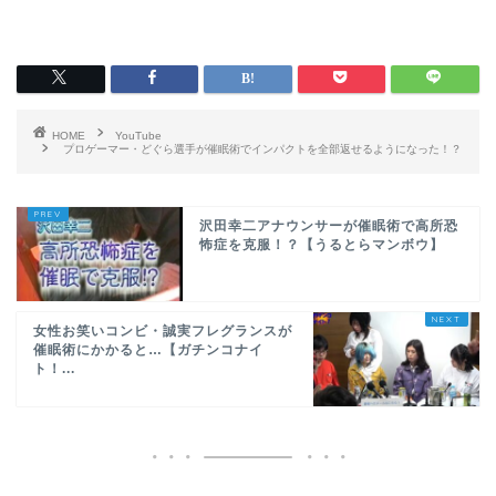
HOME
YouTube
プロゲーマー・どぐら選手が催眠術でインパクトを全部返せるようになった！？
沢田幸二アナウンサーが催眠術で高所恐
怖症を克服！？【うるとらマンボウ】
女性お笑いコンビ・誠実フレグランスが
催眠術にかかると…【ガチンコナイ
ト！...