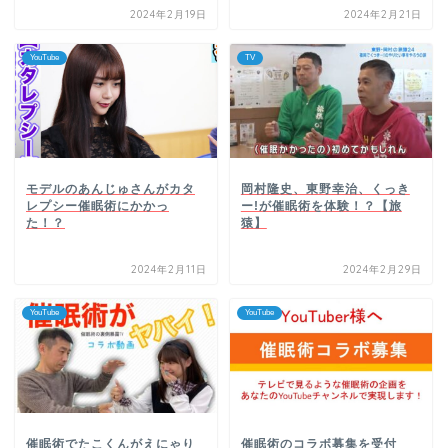
2024年2月19日
2024年2月21日
YouTube
TV
モデルのあんじゅさんがカタ
岡村隆史、東野幸治、くっき
レプシー催眠術にかかっ
ー!が催眠術を体験！？【旅
た！？
猿】
2024年2月11日
2024年2月29日
YouTube
YouTube
催眠術でたこくんがえにゃり
催眠術のコラボ募集を受付