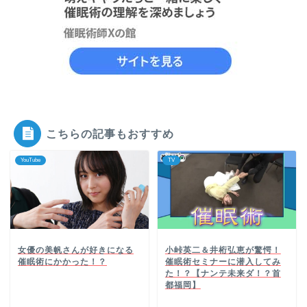
こちらの記事もおすすめ
YouTube
TV
女優の美帆さんが好きになる
小峠英二＆井桁弘恵が驚愕！
催眠術にかかった！？
催眠術セミナーに潜入してみ
た！？【ナンテ未来ダ！？首
都福岡】