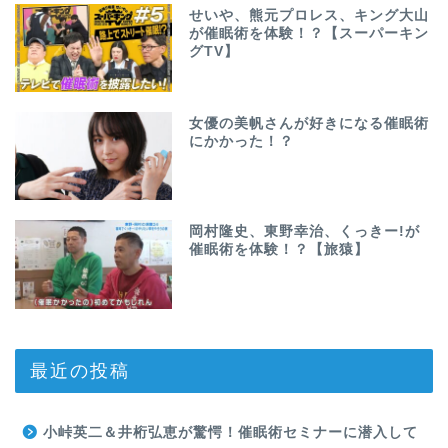
せいや、熊元プロレス、キング大山
が催眠術を体験！？【スーパーキン
グTV】
女優の美帆さんが好きになる催眠術
にかかった！？
岡村隆史、東野幸治、くっきー!が
催眠術を体験！？【旅猿】
最近の投稿
小峠英二＆井桁弘恵が驚愕！催眠術セミナーに潜入して