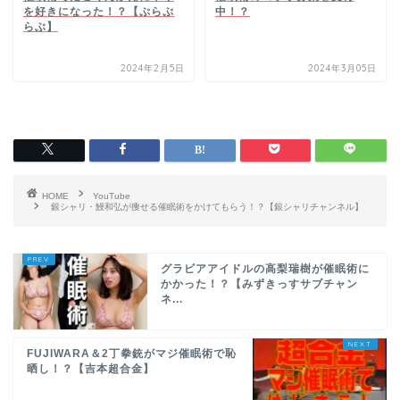
を好きになった！？【ぷらぷ
中！？
らぶ】
2024年2月5日
2024年3月05日
HOME
YouTube
銀シャリ・鰻和弘が痩せる催眠術をかけてもらう！？【銀シャリチャンネル】
グラビアアイドルの高梨瑞樹が催眠術に
かかった！？【みずきっすサブチャン
ネ...
FUJIWARA＆2丁拳銃がマジ催眠術で恥
晒し！？【吉本超合金】