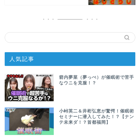
人気記事
箭内夢菜（夢っぺ）が催眠術で苦手
なウニを克服！？
小峠英二＆井桁弘恵が驚愕！催眠術
セミナーに潜入してみた！？【ナン
テ未来ダ！？首都福岡】