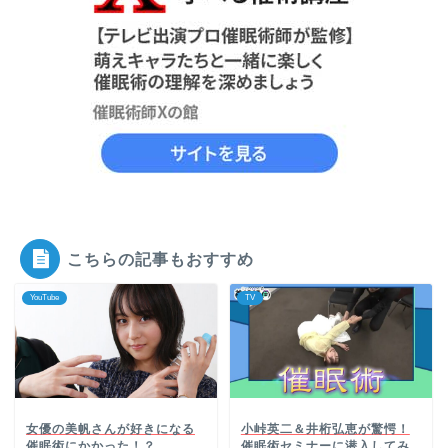
こちらの記事もおすすめ
YouTube
TV
女優の美帆さんが好きになる
小峠英二＆井桁弘恵が驚愕！
催眠術にかかった！？
催眠術セミナーに潜入してみ