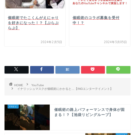
催眠術でたこくんがえにゃり
催眠術のコラボ募集を受付
を好きになった！？【ぷらぷ
中！？
らぶ】
2024年2月5日
2024年3月05日
HOME
YouTube
イナリッシュマスクが催眠術にかかると…【INGエンターテイメント】
催眠術の路上パフォーマンスで身体が固
まる！？【池袋リビングループ】