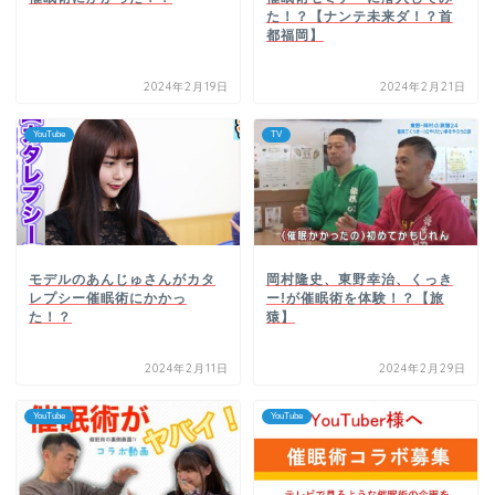
た！？【ナンテ未来ダ！？首
都福岡】
2024年2月19日
2024年2月21日
YouTube
TV
モデルのあんじゅさんがカタ
岡村隆史、東野幸治、くっき
レプシー催眠術にかかっ
ー!が催眠術を体験！？【旅
た！？
猿】
2024年2月11日
2024年2月29日
YouTube
YouTube