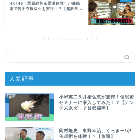
HKT48（栗原紗英＆梁瀬鈴雅）が催眠
術で苦手克服ロケを実行！？【超科学...
人気記事
小峠英二＆井桁弘恵が驚愕！催眠術
セミナーに潜入してみた！？【ナン
テ未来ダ！？首都福岡】
岡村隆史、東野幸治、くっきー!が
催眠術を体験！？【旅猿】