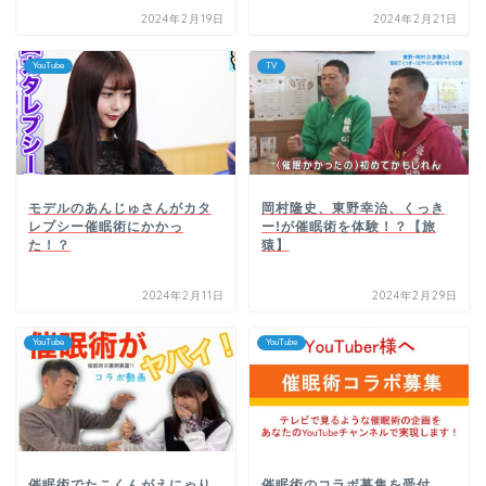
2024年2月19日
2024年2月21日
YouTube
TV
モデルのあんじゅさんがカタ
岡村隆史、東野幸治、くっき
レプシー催眠術にかかっ
ー!が催眠術を体験！？【旅
た！？
猿】
2024年2月11日
2024年2月29日
YouTube
YouTube
催眠術でたこくんがえにゃり
催眠術のコラボ募集を受付