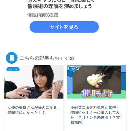
こちらの記事もおすすめ
YouTube
TV
女優の美帆さんが好きになる
小峠英二＆井桁弘恵が驚愕！
催眠術にかかった！？
催眠術セミナーに潜入してみ
た！？【ナンテ未来ダ！？首
都福岡】