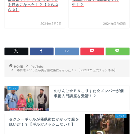
を好きになった！？【ぷらぷ
中！？
らぶ】
2024年2月5日
2024年3月05日
HOME
YouTube
春野恵＆ソラ豆琴美が催眠術にかかった！？【JOCKEY 公式チャンネル】
のりんご☆Ｐ＆こりすた☆メンバーが催
眠術入門講座を受講！？
セクシーギャルが催眠術にかかって服を
脱いだ！？【ギルガメッシュないと】