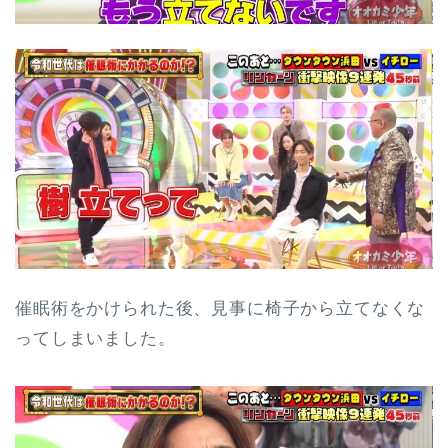
催眠術をかけられた後、見事に椅子から立てなくな
ってしまいました。