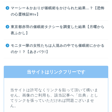
マーシー＆かおりが催眠術をかけられた結果…？【恐怖
の心霊検証Mtv】
東京都赤羽の催眠術タクシーを調査した結果【月曜から
夜ふかし】
モニター隊の女性たちは人混みの中でも催眠術にかかる
のか！？【あさパラ!】
当サイトはリンクフリーです
当サイトは許可なくリンクを貼って頂いて構いま
せん。画像のご利用も、該当記事へ「出典」とし
てリンクを張っていただければ問題ございませ
ん。