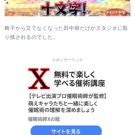
椅子から立てなくなった田中樹だけがスタジオに取
り残されるのでした。
スポンサーリンク