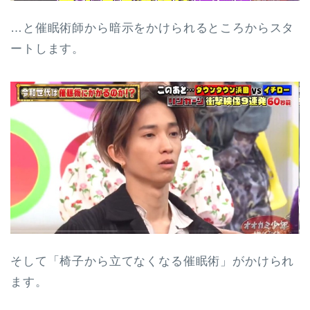
…と催眠術師から暗示をかけられるところからスタ
ートします。
そして「椅子から立てなくなる催眠術」がかけられ
ます。