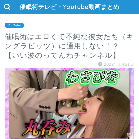
催眠術テレビ・YouTube動画まとめ
YouTube
催眠術はエロくて不純な彼女たち（キ
ングラビッツ）に通用しない！？
【いい波のってんねチャンネル】
2022年7月21日