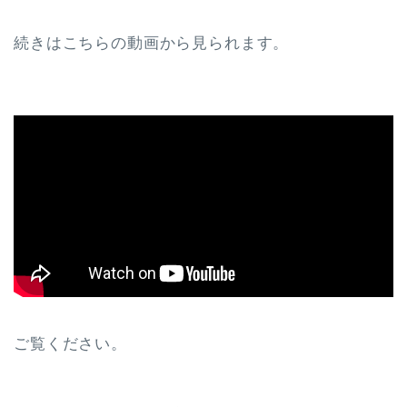
続きはこちらの動画から見られます。
ご覧ください。