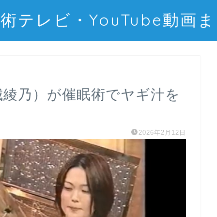
術テレビ・YouTube動画
＆金城綾乃）が催眠術でヤギ汁を
2026年2月12日