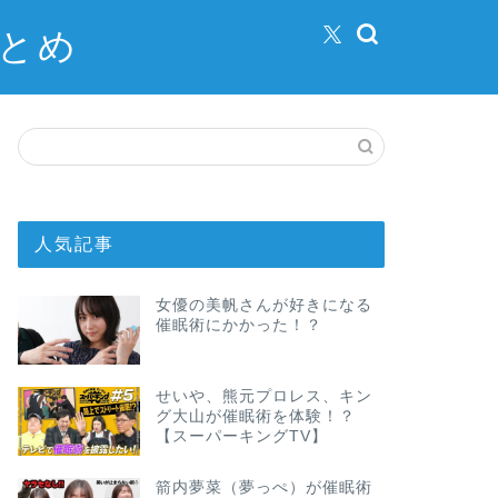
まとめ
人気記事
女優の美帆さんが好きになる
催眠術にかかった！？
せいや、熊元プロレス、キン
グ大山が催眠術を体験！？
【スーパーキングTV】
箭内夢菜（夢っぺ）が催眠術