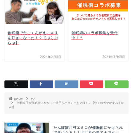
催眠術でたこくんがえにゃり
催眠術のコラボ募集を受付
を好きになった！？【ぷらぷ
中！？
らぶ】
2024年2月5日
2024年3月05日
HOME
TV
芳根京子が催眠術にかかって苦手なパクチーを克服！？【ウチのガヤがすみませ
ん!】
たんぽぽ川村エミコが催眠術にかけられ
て風になる！？【世界の果てまでイッ