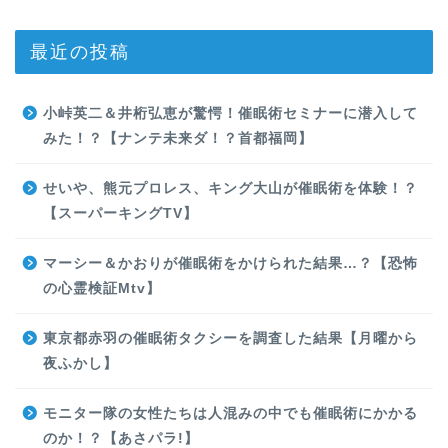
最近の投稿
小峠英二＆井桁弘恵が驚愕！催眠術セミナーに潜入して
みた！？【ナンテ未来ダ！？首都福岡】
せいや、熊元プロレス、キング大山が催眠術を体験！？
【スーパーキングTV】
マーシー＆かおりが催眠術をかけられた結果…？【恐怖
の心霊検証Mtv】
東京都赤羽の催眠術タクシーを調査した結果【月曜から
夜ふかし】
モニター隊の女性たちは人混みの中でも催眠術にかかる
のか！？【あさパラ!】