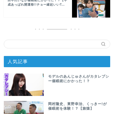
田中れいなが催眠術にかかった！？【平
成あっぱれ開運祭!!チョー縁起いいT...
人気記事
モデルのあんじゅさんがカタレプシ
ー催眠術にかかった！？
岡村隆史、東野幸治、くっきー!が
催眠術を体験！？【旅猿】