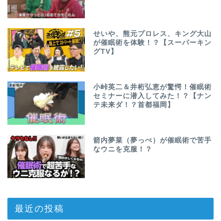
せいや、熊元プロレス、キング大山
が催眠術を体験！？【スーパーキン
グTV】
小峠英二＆井桁弘恵が驚愕！催眠術
セミナーに潜入してみた！？【ナン
テ未来ダ！？首都福岡】
箭内夢菜（夢っぺ）が催眠術で苦手
なウニを克服！？
最近の投稿