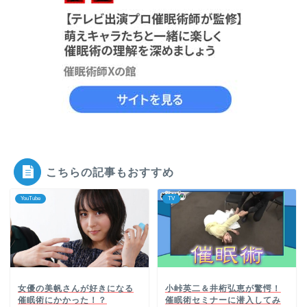
こちらの記事もおすすめ
YouTube
TV
女優の美帆さんが好きになる
小峠英二＆井桁弘恵が驚愕！
催眠術にかかった！？
催眠術セミナーに潜入してみ