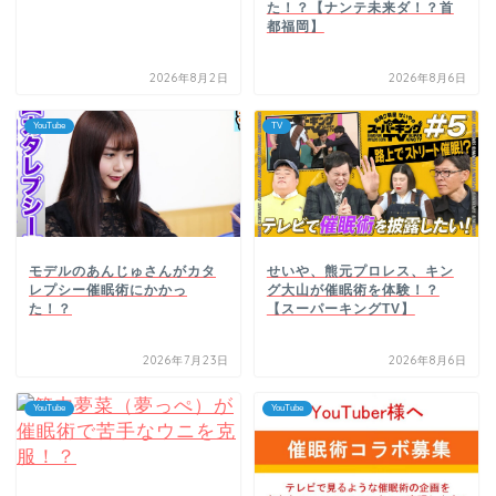
た！？【ナンテ未来ダ！？首
都福岡】
2026年8月2日
2026年8月6日
YouTube
TV
モデルのあんじゅさんがカタ
せいや、熊元プロレス、キン
レプシー催眠術にかかっ
グ大山が催眠術を体験！？
た！？
【スーパーキングTV】
2026年7月23日
2026年8月6日
YouTube
YouTube