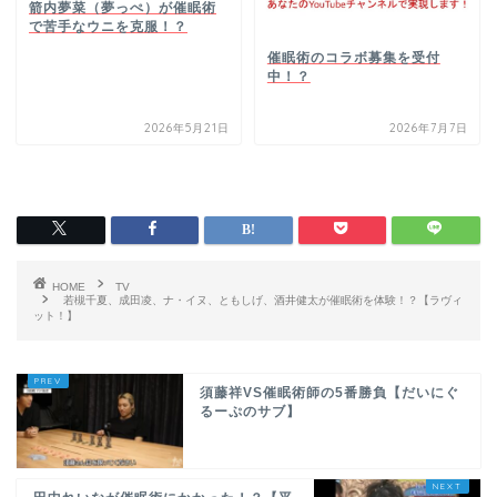
箭内夢菜（夢っぺ）が催眠術
で苦手なウニを克服！？
催眠術のコラボ募集を受付
中！？
2026年5月21日
2026年7月7日
HOME
TV
若槻千夏、成田凌、ナ・イヌ、ともしげ、酒井健太が催眠術を体験！？【ラヴィ
ット！】
須藤祥VS催眠術師の5番勝負【だいにぐ
るーぷのサブ】