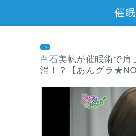
催眠
TV
白石美帆が催眠術で肩
消！？【あんグラ★NO