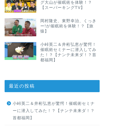
グ大山が催眠術を体験！？
【スーパーキングTV】
岡村隆史、東野幸治、くっき
ー!が催眠術を体験！？【旅
猿】
小峠英二＆井桁弘恵が驚愕！
催眠術セミナーに潜入してみ
た！？【ナンテ未来ダ！？首
都福岡】
最近の投稿
小峠英二＆井桁弘恵が驚愕！催眠術セミナ
ーに潜入してみた！？【ナンテ未来ダ！？
首都福岡】