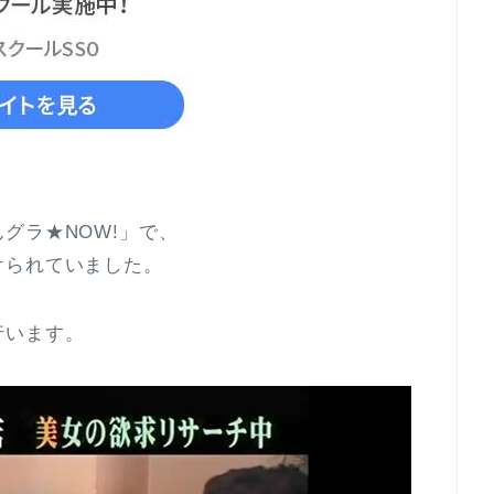
グラ★NOW!」で、
けられていました。
行います。