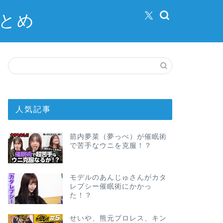
まとめ
人気記事
箭内夢菜（夢っぺ）が催眠術
で苦手なウニを克服！？
モデルのあんじゅさんがカタ
レプシー催眠術にかかっ
た！？
せいや、熊元プロレス、キン