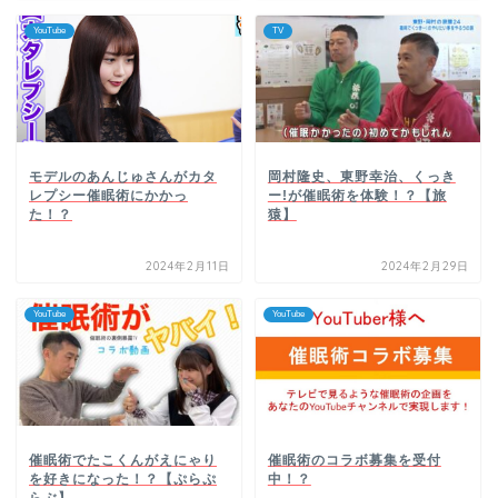
YouTube
TV
岡村隆史、東野幸治、くっき
モデルのあんじゅさんがカタ
ー!が催眠術を体験！？【旅
レプシー催眠術にかかっ
猿】
た！？
2024年2月11日
2024年2月29日
YouTube
YouTube
催眠術でたこくんがえにゃり
催眠術のコラボ募集を受付
を好きになった！？【ぷらぷ
中！？
らぶ】