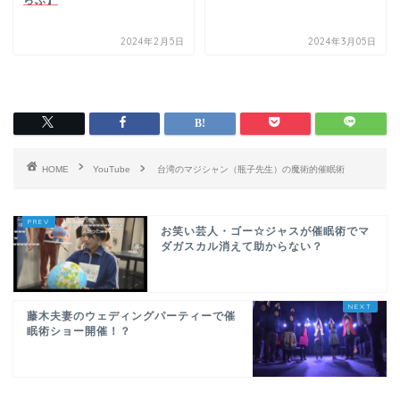
2024年2月5日
2024年3月05日
HOME
YouTube
台湾のマジシャン（瓶子先生）の魔術的催眠術
お笑い芸人・ゴー☆ジャスが催眠術でマ
ダガスカル消えて助からない？
藤木夫妻のウェディングパーティーで催
眠術ショー開催！？