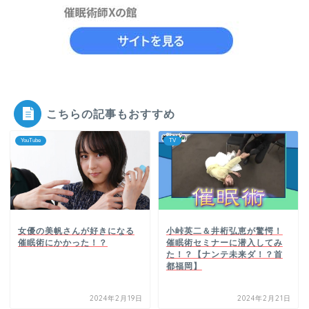
こちらの記事もおすすめ
YouTube
TV
女優の美帆さんが好きになる
小峠英二＆井桁弘恵が驚愕！
催眠術にかかった！？
催眠術セミナーに潜入してみ
た！？【ナンテ未来ダ！？首
都福岡】
2024年2月19日
2024年2月21日