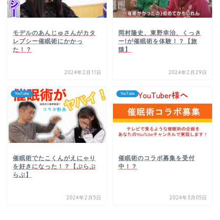
モデルのあんじゅさんがカタ
岡村隆史、東野幸治、くっき
レプシー催眠術にかかっ
ー!が催眠術を体験！？【旅
た！？
猿】
2024年2月11日
2024年2月29日
YouTube
YouTube
催眠術でたこくんがえにゃり
催眠術のコラボ募集を受付
を好きになった！？【ぷらぷ
中！？
らぶ】
2024年2月5日
2024年3月05日