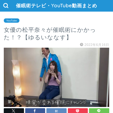
催眠術テレビ・YouTube動画まとめ
YouTube
女優の松平奈々が催眠術にかかっ
た！？【ゆるいななす】
2022年6月16日