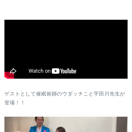
ゲストとして催眠術師のウダッチこと宇田川先生が
登場！！