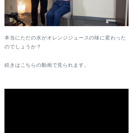
本当にただの水がオレンジジュースの味に変わった
のでしょうか？
続きはこちらの動画で見られます。