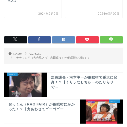
らぶ】
2024年2月5日
2024年3月05日
HOME
YouTube
ナナフシギ（大赤見ノヴ、吉田猛々）が催眠術を体験！？
次長課長・河本準一が催眠術で番犬に変
身！？【くりぃむしちゅーのたりらリ
で...
おっくん（RAG FAIR）が催眠術にかか
った！？【力あわせてゴーゴゴー...