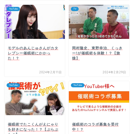
YouTube
TV
モデルのあんじゅさんがカタ
岡村隆史、東野幸治、くっき
レプシー催眠術にかかっ
ー!が催眠術を体験！？【旅
た！？
猿】
2024年2月11日
2024年2月29日
YouTube
YouTube
催眠術でたこくんがえにゃり
催眠術のコラボ募集を受付
を好きになった！？【ぷらぷ
中！？