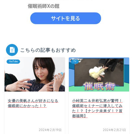
こちらの記事もおすすめ
YouTube
TV
女優の美帆さんが好きになる
小峠英二＆井桁弘恵が驚愕！
催眠術にかかった！？
催眠術セミナーに潜入してみ
た！？【ナンテ未来ダ！？首
都福岡】
2024年2月19日
2024年2月21日