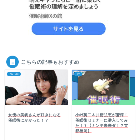
こちらの記事もおすすめ
YouTube
TV
女優の美帆さんが好きになる
小峠英二＆井桁弘恵が驚愕！
催眠術にかかった！？
催眠術セミナーに潜入してみ
た！？【ナンテ未来ダ！？首
都福岡】