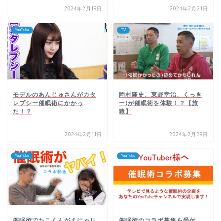
2024年2月19日
2024年2月21日
YouTube
TV
モデルのあんじゅさんがカタ
岡村隆史、東野幸治、くっき
レプシー催眠術にかかっ
ー!が催眠術を体験！？【旅
た！？
猿】
2024年2月11日
2024年2月29日
YouTube
YouTube
催眠術でたこくんがえにゃり
催眠術のコラボ募集を受付