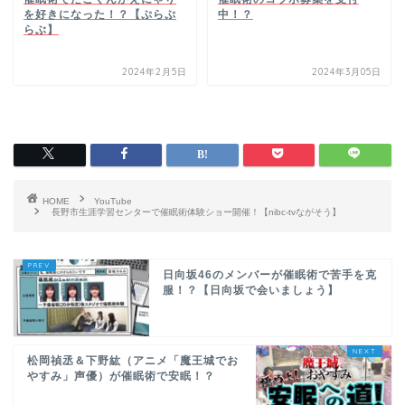
を好きになった！？【ぷらぷ
中！？
らぶ】
2024年2月5日
2024年3月05日
HOME
YouTube
長野市生涯学習センターで催眠術体験ショー開催！【nibc-tvながそう】
日向坂46のメンバーが催眠術で苦手を克
服！？【日向坂で会いましょう】
松岡禎丞＆下野紘（アニメ「魔王城でお
やすみ」声優）が催眠術で安眠！？