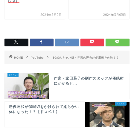
らぶ】
2024年2月5日
2024年3月05日
HOME
YouTube
39歳のキャバ嬢・赤坂の理央が催眠術を体験！？
作家・家田荘子の制作スタッフが催眠術
にかかると…
勝俣州和が催眠術をかけられて柔らかい
体になった！？【ドスペ！】