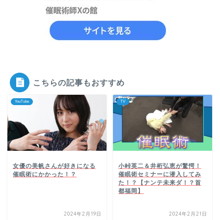
こちらの記事もおすすめ
YouTube
TV
女優の美帆さんが好きになる
小峠英二＆井桁弘恵が驚愕！
催眠術にかかった！？
催眠術セミナーに潜入してみ
た！？【ナンテ未来ダ！？首
都福岡】
2024年2月19日
2024年2月21日