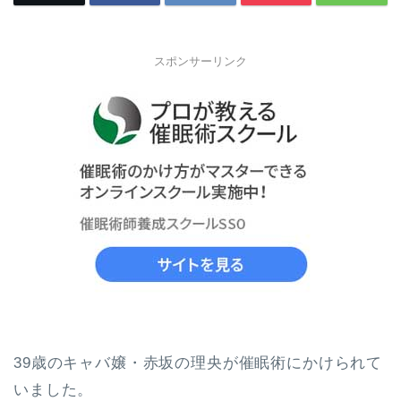
スポンサーリンク
39歳のキャバ嬢・赤坂の理央が催眠術にかけられて
いました。