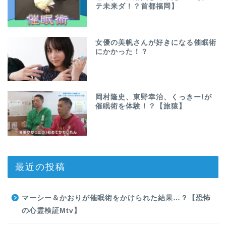
テ未来ダ！？首都福岡】
女優の美帆さんが好きになる催眠術
にかかった！？
岡村隆史、東野幸治、くっきー!が
催眠術を体験！？【旅猿】
最近の投稿
マーシー＆かおりが催眠術をかけられた結果…？【恐怖
の心霊検証Mtv】