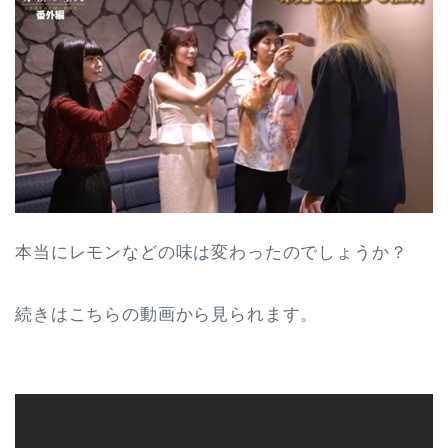
本当にレモンなどの味は変わったのでしょうか？
続きはこちらの動画から見られます。