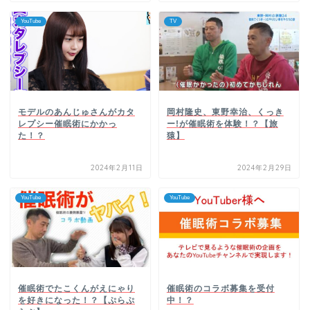
YouTube
TV
モデルのあんじゅさんがカタ
岡村隆史、東野幸治、くっき
レプシー催眠術にかかっ
ー!が催眠術を体験！？【旅
た！？
猿】
2024年2月11日
2024年2月29日
YouTube
YouTube
催眠術でたこくんがえにゃり
催眠術のコラボ募集を受付
を好きになった！？【ぷらぷ
中！？