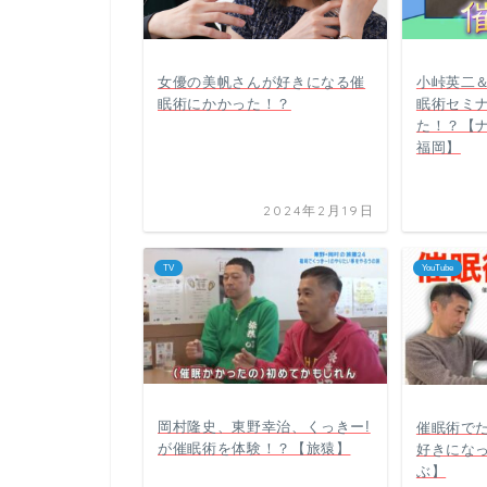
女優の美帆さんが好きになる催
小峠英二
眠術にかかった！？
眠術セミ
た！？【
福岡】
2024年2月19日
TV
YouTube
岡村隆史、東野幸治、くっきー!
催眠術で
が催眠術を体験！？【旅猿】
好きにな
ぶ】