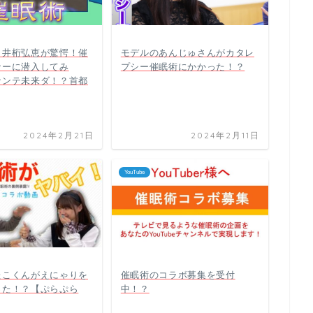
＆井桁弘恵が驚愕！催
モデルのあんじゅさんがカタレ
ナーに潜入してみ
プシー催眠術にかかった！？
ナンテ未来ダ！？首都
2024年2月21日
2024年2月11日
YouTube
たこくんがえにゃりを
催眠術のコラボ募集を受付
った！？【ぷらぷら
中！？