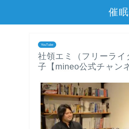
催眠
YouTube
社領エミ（フリーライ
子【mineo公式チャン