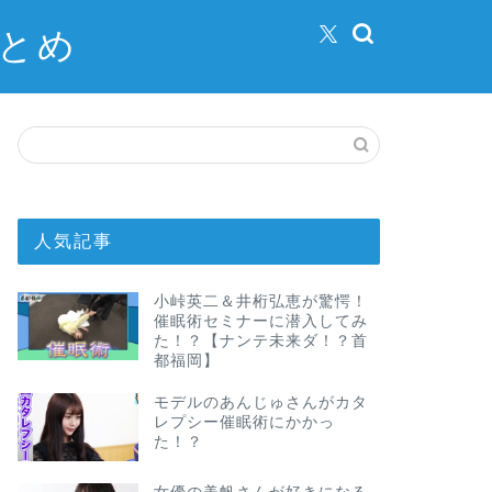
まとめ
人気記事
小峠英二＆井桁弘恵が驚愕！
催眠術セミナーに潜入してみ
た！？【ナンテ未来ダ！？首
都福岡】
モデルのあんじゅさんがカタ
レプシー催眠術にかかっ
た！？