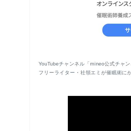
YouTubeチャンネル「mineo公式チ
フリーライター・社領エミが催眠術に