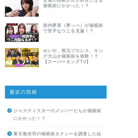
女優の美帆さんが好きになる
催眠術にかかった！？
箭内夢菜（夢っぺ）が催眠術
で苦手なウニを克服！？
せいや、熊元プロレス、キン
グ大山が催眠術を体験！？
【スーパーキングTV】
最近の投稿
ジャスティスターのメンバーたちが催眠術
にかかった！？
東京都赤羽の催眠術タクシーを調査した結