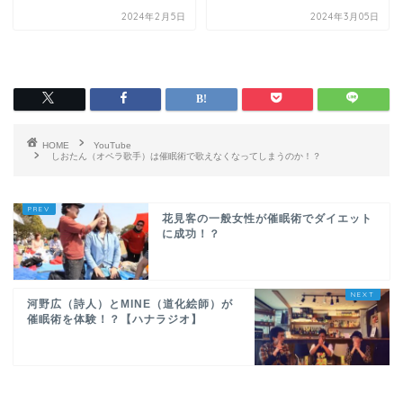
2024年2月5日
2024年3月05日
HOME
YouTube
しおたん（オペラ歌手）は催眠術で歌えなくなってしまうのか！？
花見客の一般女性が催眠術でダイエット
に成功！？
河野広（詩人）とMINE（道化絵師）が
催眠術を体験！？【ハナラジオ】