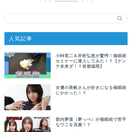
人気記事
小峠英二＆井桁弘恵が驚愕！催眠術
セミナーに潜入してみた！？【ナン
テ未来ダ！？首都福岡】
女優の美帆さんが好きになる催眠術
にかかった！？
箭内夢菜（夢っぺ）が催眠術で苦手
なウニを克服！？