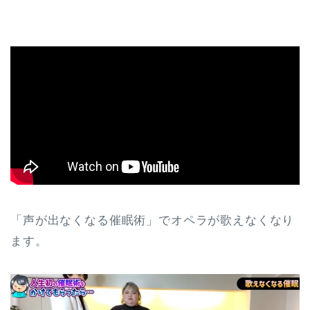
「声が出なくなる催眠術」でオペラが歌えなくなり
ます。