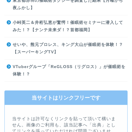
東京都赤羽の催眠術タクシーを調査した結果【月曜から
夜ふかし】
小峠英二＆井桁弘恵が驚愕！催眠術セミナーに潜入して
みた！？【ナンテ未来ダ！？首都福岡】
せいや、熊元プロレス、キング大山が催眠術を体験！？
【スーパーキングTV】
VTuberグループ「ReGLOSS（リグロス）」が催眠術を
体験！？
当サイトはリンクフリーです
当サイトは許可なくリンクを貼って頂いて構いま
せん。画像のご利用も、該当記事へ「出典」とし
てリンクを張っていただければ問題ございませ