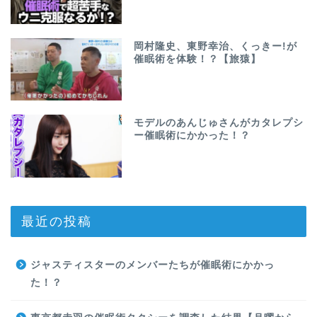
岡村隆史、東野幸治、くっきー!が
催眠術を体験！？【旅猿】
モデルのあんじゅさんがカタレプシ
ー催眠術にかかった！？
最近の投稿
ジャスティスターのメンバーたちが催眠術にかかっ
た！？