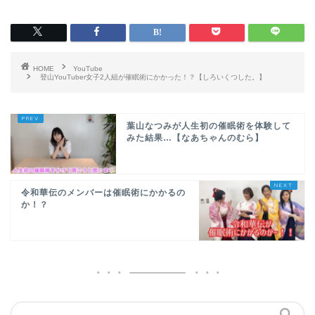
HOME
YouTube
登山YouTuber女子2人組が催眠術にかかった！？【しろいくつした。】
葉山なつみが人生初の催眠術を体験して
みた結果…【なあちゃんのむら】
令和華伝のメンバーは催眠術にかかるの
か！？