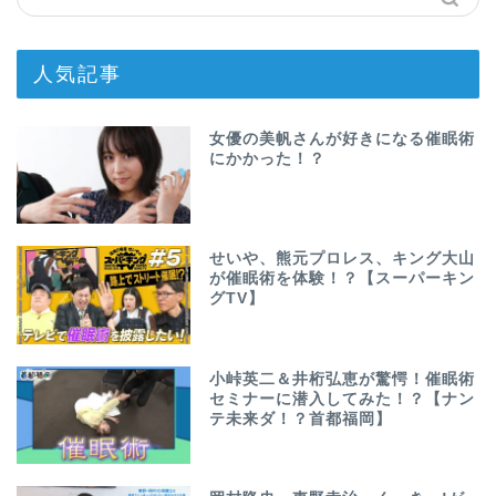
人気記事
女優の美帆さんが好きになる催眠術
にかかった！？
せいや、熊元プロレス、キング大山
が催眠術を体験！？【スーパーキン
グTV】
小峠英二＆井桁弘恵が驚愕！催眠術
セミナーに潜入してみた！？【ナン
テ未来ダ！？首都福岡】