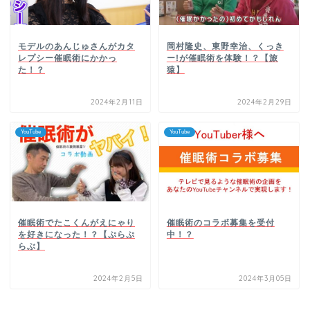
モデルのあんじゅさんがカタ
岡村隆史、東野幸治、くっき
レプシー催眠術にかかっ
ー!が催眠術を体験！？【旅
た！？
猿】
2024年2月11日
2024年2月29日
YouTube
YouTube
催眠術でたこくんがえにゃり
催眠術のコラボ募集を受付
を好きになった！？【ぷらぷ
中！？
らぶ】
2024年2月5日
2024年3月05日