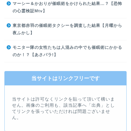
マーシー＆かおりが催眠術をかけられた結果…？【恐怖
の心霊検証Mtv】
東京都赤羽の催眠術タクシーを調査した結果【月曜から
夜ふかし】
モニター隊の女性たちは人混みの中でも催眠術にかかる
のか！？【あさパラ!】
当サイトはリンクフリーです
当サイトは許可なくリンクを貼って頂いて構いま
せん。画像のご利用も、該当記事へ「出典」とし
てリンクを張っていただければ問題ございませ
ん。