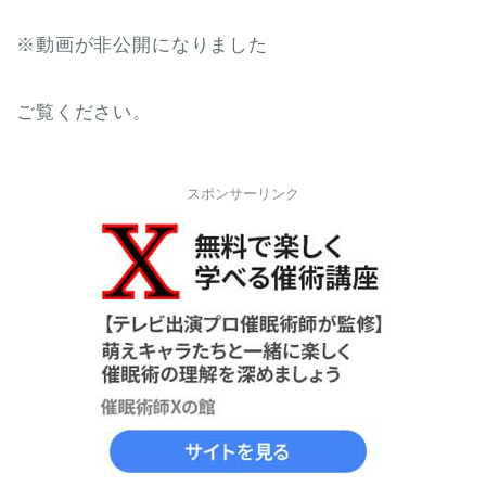
※動画が非公開になりました
ご覧ください。
スポンサーリンク