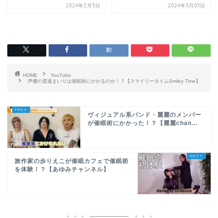
2024年2月5日
2024年3月05日
HOME
YouTube
声優の渡邉まいりは催眠術にかかるのか！？【スマイリータイムSmiley Time】
ヴィジュアル系バンド・麗麗のメンバー
が催眠術にかかった！？【麗麗chan...
旅作家の歩りえこが催眠カフェで催眠術
を体験！？【あゆみチャンネル】