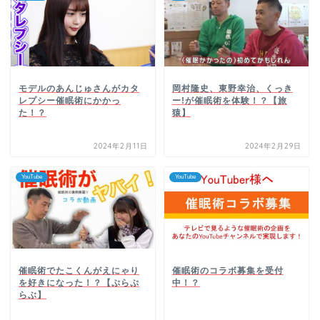
モデルのあんじゅさんがカタ
岡村隆史、東野幸治、くっき
レプシー催眠術にかかっ
ー!が催眠術を体験！？【旅
た！？
猿】
2024年2月11日
2024年2月29日
YouTube
YouTube
催眠術でたこくんがえにゃり
催眠術のコラボ募集を受付
を好きになった！？【ぷらぷ
中！？
らぶ】