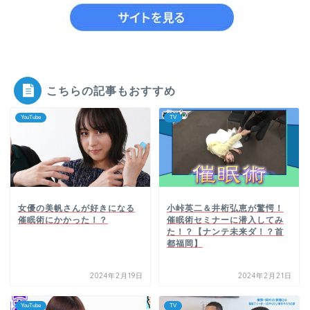
こちらの記事もおすすめ
YouTube
TV
女優の美帆さんが好きになる
小峠英二＆井桁弘恵が驚愕！
催眠術にかかった！？
催眠術セミナーに潜入してみ
た！？【ナンテ未来ダ！？首
都福岡】
2024年2月19日
2024年2月21日
YouTube
TV