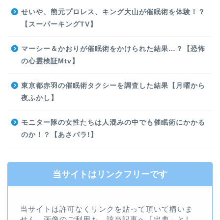
せいや、熊元プロレス、キング大山が催眠術を体験！？
【スーパーキングTV】
マーシー＆かおりが催眠術をかけられた結果…？【恐怖
の心霊検証Mtv】
東京都赤羽の催眠術タクシーを調査した結果【月曜から
夜ふかし】
モニター隊の女性たちは人混みの中でも催眠術にかかる
のか！？【あさパラ!】
当サイトはリンクフリーです
当サイトは許可なくリンクを貼って頂いて構いま
せん。画像のご利用も、該当記事へ「出典」とし