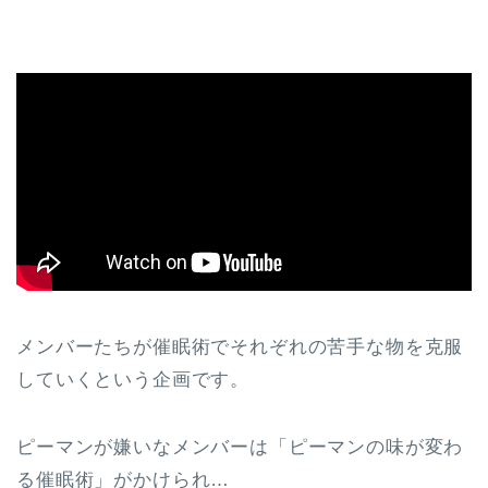
メンバーたちが催眠術でそれぞれの苦手な物を克服
していくという企画です。
ピーマンが嫌いなメンバーは「ピーマンの味が変わ
る催眠術」がかけられ…