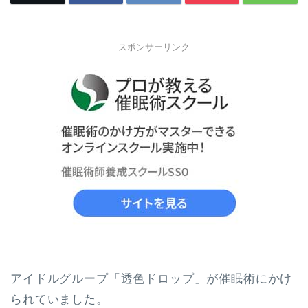
スポンサーリンク
アイドルグループ「透色ドロップ」が催眠術にかけ
られていました。