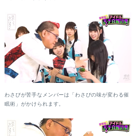
わさびが苦手なメンバーは「わさびの味が変わる催
眠術」がかけられます。