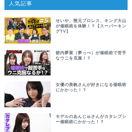
人気記事
せいや、熊元プロレス、キング大山
が催眠術を体験！？【スーパーキン
グTV】
箭内夢菜（夢っぺ）が催眠術で苦手
なウニを克服！？
女優の美帆さんが好きになる催眠術
にかかった！？
モデルのあんじゅさんがカタレプシ
ー催眠術にかかった！？