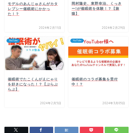
岡村隆史、東野幸治、くっき
モデルのあんじゅさんがカタ
ー!が催眠術を体験！？【旅
レプシー催眠術にかかっ
猿】
た！？
2024年2月11日
2024年2月29日
YouTube
YouTube
催眠術でたこくんがえにゃり
催眠術のコラボ募集を受付
を好きになった！？【ぷらぷ
中！？
らぶ】
2024年2月5日
2024年3月05日