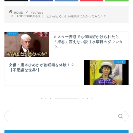
HOME
YouTube
AOGROUPのホスト（たいがとるい）が催眠術にかかってみた！？
ミスター押忍でも催眠術かけられたら
「押忍」言えない説【水曜日のダウンタ
ウ...
女優・鷹木ひめかが催眠術を体験！？
【不思議な世界!】