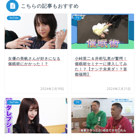
こちらの記事もおすすめ
YouTube
TV
女優の美帆さんが好きになる
小峠英二＆井桁弘恵が驚愕！
催眠術にかかった！？
催眠術セミナーに潜入してみ
た！？【ナンテ未来ダ！？首
都福岡】
2024年2月19日
2024年2月21日
YouTube
TV