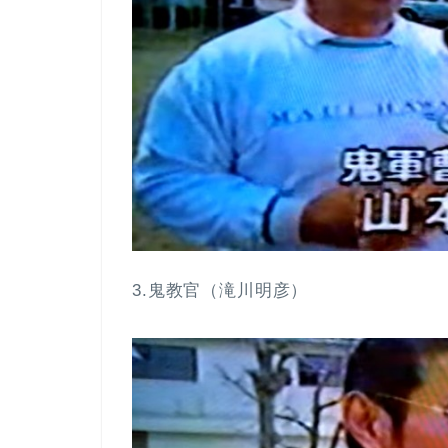
3.鬼教官（滝川明彦）