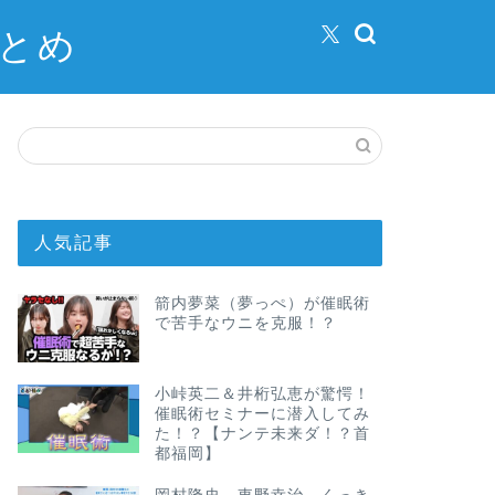
まとめ
人気記事
箭内夢菜（夢っぺ）が催眠術
で苦手なウニを克服！？
小峠英二＆井桁弘恵が驚愕！
催眠術セミナーに潜入してみ
た！？【ナンテ未来ダ！？首
都福岡】