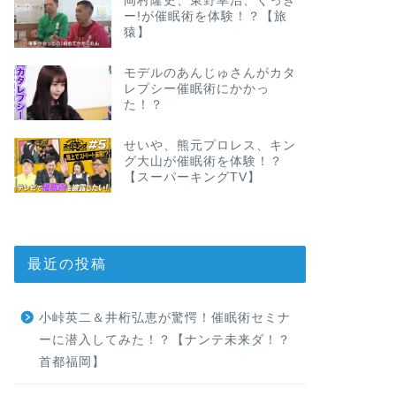
岡村隆史、東野幸治、くっき
ー!が催眠術を体験！？【旅
猿】
モデルのあんじゅさんがカタ
レプシー催眠術にかかっ
た！？
せいや、熊元プロレス、キン
グ大山が催眠術を体験！？
【スーパーキングTV】
最近の投稿
小峠英二＆井桁弘恵が驚愕！催眠術セミナ
ーに潜入してみた！？【ナンテ未来ダ！？
首都福岡】