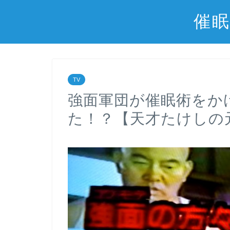
催眠
TV
強面軍団が催眠術をか
た！？【天才たけしの