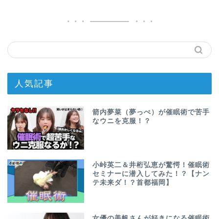
人気記事
箭内夢菜（夢っぺ）が催眠術で苦手
なウニを克服！？
小峠英二＆井桁弘恵が驚愕！催眠術
セミナーに潜入してみた！？【ナン
テ未来ダ！？首都福岡】
女優の美帆さんが好きになる催眠術