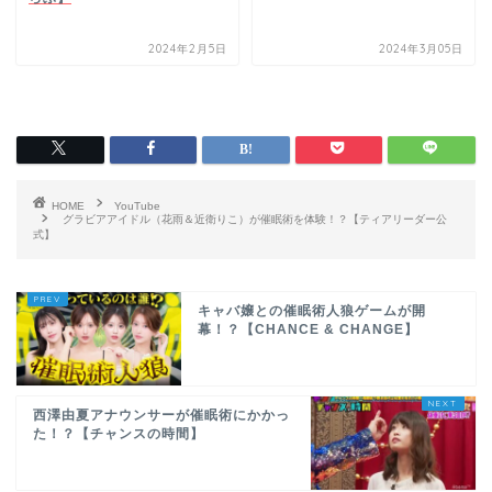
2024年2月5日
2024年3月05日
HOME
YouTube
グラビアアイドル（花雨＆近衛りこ）が催眠術を体験！？【ティアリーダー公
式】
キャバ嬢との催眠術人狼ゲームが開
幕！？【CHANCE & CHANGE】
西澤由夏アナウンサーが催眠術にかかっ
た！？【チャンスの時間】