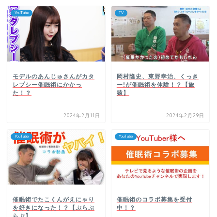
YouTube
TV
モデルのあんじゅさんがカタ
岡村隆史、東野幸治、くっき
レプシー催眠術にかかっ
ー!が催眠術を体験！？【旅
た！？
猿】
2024年2月11日
2024年2月29日
YouTube
YouTube
催眠術でたこくんがえにゃり
催眠術のコラボ募集を受付
を好きになった！？【ぷらぷ
中！？
らぶ】