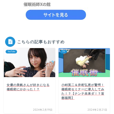
こちらの記事もおすすめ
YouTube
TV
女優の美帆さんが好きになる
小峠英二＆井桁弘恵が驚愕！
催眠術にかかった！？
催眠術セミナーに潜入してみ
た！？【ナンテ未来ダ！？首
都福岡】
2024年2月19日
2024年2月21日