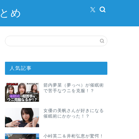
まとめ
人気記事
箭内夢菜（夢っぺ）が催眠術
で苦手なウニを克服！？
女優の美帆さんが好きになる
催眠術にかかった！？
小峠英二＆井桁弘恵が驚愕！