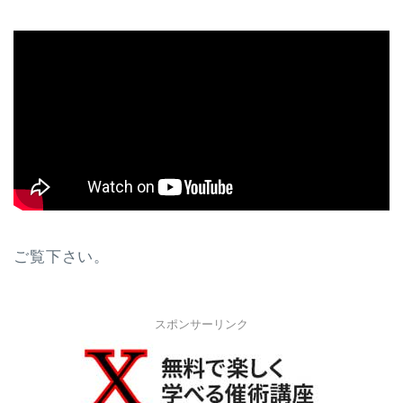
ご覧下さい。
スポンサーリンク