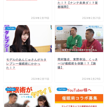
た！？【ナンテ未来ダ！？首
都福岡】
2024年2月19日
2024年2月21日
YouTube
TV
岡村隆史、東野幸治、くっき
モデルのあんじゅさんがカタ
ー!が催眠術を体験！？【旅
レプシー催眠術にかかっ
猿】
た！？
2024年2月11日
2024年2月29日
YouTube
YouTube