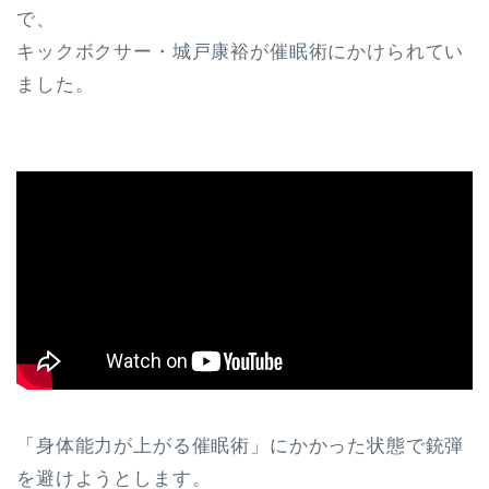
で、
キックボクサー・城戸康裕が催眠術にかけられてい
ました。
「身体能力が上がる催眠術」にかかった状態で銃弾
を避けようとします。