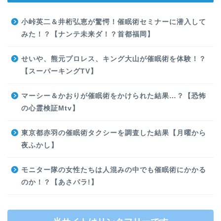
小峠英二＆井桁弘恵が驚愕！催眠術セミナーに潜入して
みた！？【ナンテ未来ダ！？首都福岡】
せいや、熊元プロレス、キング大山が催眠術を体験！？
【スーパーキングTV】
マーシー＆かおりが催眠術をかけられた結果…？【恐怖
の心霊検証Mtv】
東京都赤羽の催眠術タクシーを調査した結果【月曜から
夜ふかし】
モニター隊の女性たちは人混みの中でも催眠術にかかる
のか！？【あさパラ!】