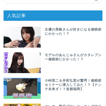
人気記事
女優の美帆さんが好きになる催眠術
にかかった！？
モデルのあんじゅさんがカタレプシ
ー催眠術にかかった！？
小峠英二＆井桁弘恵が驚愕！催眠術
セミナーに潜入してみた！？【ナン
テ未来ダ！？首都福岡】