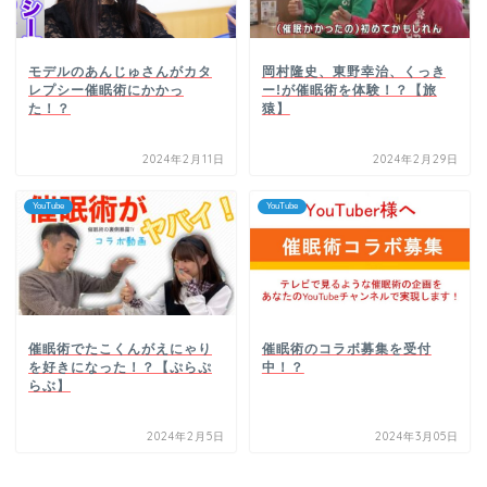
モデルのあんじゅさんがカタ
岡村隆史、東野幸治、くっき
レプシー催眠術にかかっ
ー!が催眠術を体験！？【旅
た！？
猿】
2024年2月11日
2024年2月29日
YouTube
YouTube
催眠術でたこくんがえにゃり
催眠術のコラボ募集を受付
を好きになった！？【ぷらぷ
中！？
らぶ】
2024年2月5日
2024年3月05日