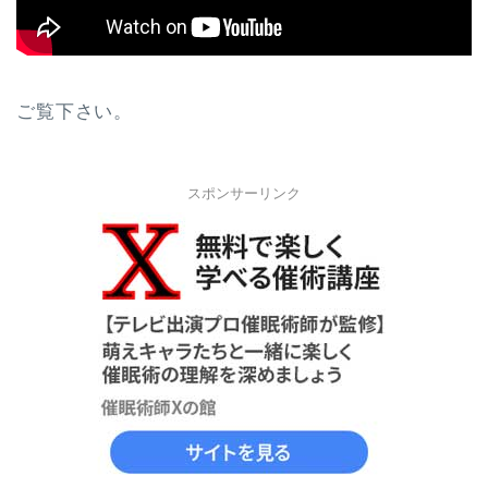
ご覧下さい。
スポンサーリンク