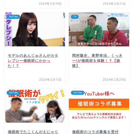
2024年2月19日
2024年2月21日
YouTube
TV
モデルのあんじゅさんがカタ
岡村隆史、東野幸治、くっき
レプシー催眠術にかかっ
ー!が催眠術を体験！？【旅
た！？
猿】
2024年2月11日
2024年2月29日
YouTube
YouTube
催眠術でたこくんがえにゃり
催眠術のコラボ募集を受付