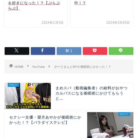
を好きになった！？【ぷらぷ
中！？
らぶ】
2024年2月5日
2024年3月05日
1
HOME
YouTube
がーどまんとMYが催眠術にかかった！？
まめスパ（動画編集者）の給料がおやつ
カルパスになる催眠術にかけてもらう
と...
セクシー女優・望月あやかが催眠術にか
かった！？【パラダイステレビ】