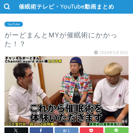
催眠術テレビ・YouTube動画まとめ
YouTube
がーどまんとMYが催眠術にかかっ
た！？
2024年5月30日
1