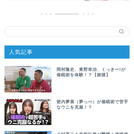
人気記事
岡村隆史、東野幸治、くっきー!が
催眠術を体験！？【旅猿】
箭内夢菜（夢っぺ）が催眠術で苦手
なウニを克服！？