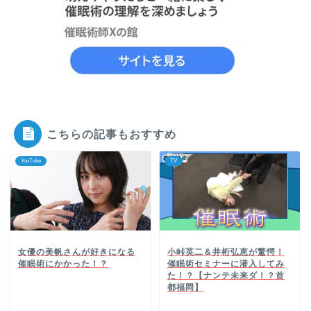
こちらの記事もおすすめ
YouTube
TV
女優の美帆さんが好きになる
小峠英二＆井桁弘恵が驚愕！
催眠術にかかった！？
催眠術セミナーに潜入してみ
た！？【ナンテ未来ダ！？首
都福岡】