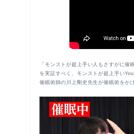
「モンストが超上手い人もさすがに催
を実証すべく、モンストが超上手いYouT
催眠術師の川上剛史先生が催眠術をか