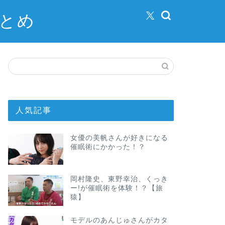
まとめ
人気記事
女優の美帆さんが好きになる
催眠術にかかった！？
岡村隆史、東野幸治、くっき
ー!が催眠術を体験！？【旅
猿】
モデルのあんじゅさんがカタ