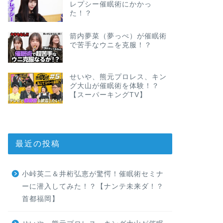
レプシー催眠術にかかっ
た！？
箭内夢菜（夢っぺ）が催眠術
で苦手なウニを克服！？
せいや、熊元プロレス、キン
グ大山が催眠術を体験！？
【スーパーキングTV】
最近の投稿
小峠英二＆井桁弘恵が驚愕！催眠術セミナ
ーに潜入してみた！？【ナンテ未来ダ！？
首都福岡】