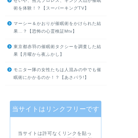
せいや、熊元プロレス、キング大山が催眠
術を体験！？【スーパーキングTV】
マーシー＆かおりが催眠術をかけられた結
果…？【恐怖の心霊検証Mtv】
東京都赤羽の催眠術タクシーを調査した結
果【月曜から夜ふかし】
モニター隊の女性たちは人混みの中でも催
眠術にかかるのか！？【あさパラ!】
当サイトはリンクフリーです
当サイトは許可なくリンクを貼っ