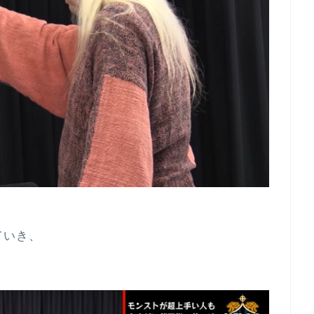
、
ていき、