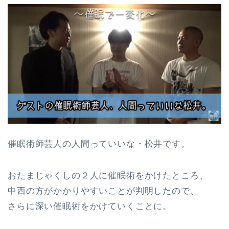
催眠術師芸人の人間っていいな・松井です。
おたまじゃくしの２人に催眠術をかけたところ、
中西の方がかかりやすいことが判明したので、
さらに深い催眠術をかけていくことに。