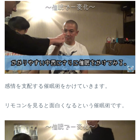
感情を支配する催眠術をかけていきます。
リモコンを見ると面白くなるという催眠術です。