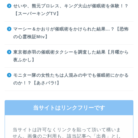
せいや、熊元プロレス、キング大山が催眠術を体験！？
【スーパーキングTV】
マーシー＆かおりが催眠術をかけられた結果…？【恐怖
の心霊検証Mtv】
東京都赤羽の催眠術タクシーを調査した結果【月曜から
夜ふかし】
モニター隊の女性たちは人混みの中でも催眠術にかかる
のか！？【あさパラ!】
当サイトはリンクフリーです
当サイトは許可なくリンクを貼って頂いて構いま
せん。画像のご利用も、該当記事へ「出典」とし