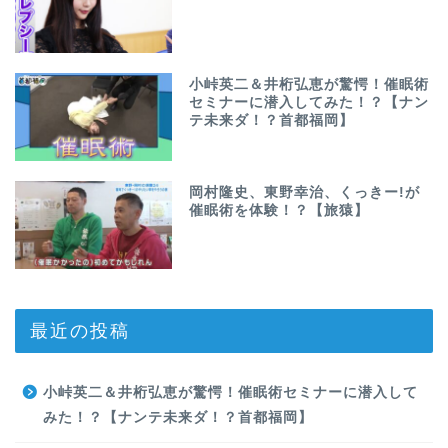
小峠英二＆井桁弘恵が驚愕！催眠術
セミナーに潜入してみた！？【ナン
テ未来ダ！？首都福岡】
岡村隆史、東野幸治、くっきー!が
催眠術を体験！？【旅猿】
最近の投稿
小峠英二＆井桁弘恵が驚愕！催眠術セミナーに潜入して
みた！？【ナンテ未来ダ！？首都福岡】