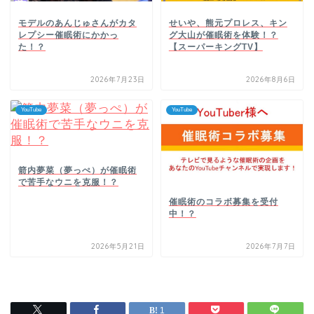
モデルのあんじゅさんがカタ
せいや、熊元プロレス、キン
レプシー催眠術にかかっ
グ大山が催眠術を体験！？
た！？
【スーパーキングTV】
2026年7月23日
2026年8月6日
YouTube
YouTube
箭内夢菜（夢っぺ）が催眠術
で苦手なウニを克服！？
催眠術のコラボ募集を受付
中！？
2026年5月21日
2026年7月7日
1