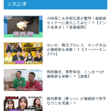
人気記事
小峠英二＆井桁弘恵が驚愕！催眠術
セミナーに潜入してみた！？【ナン
テ未来ダ！？首都福岡】
せいや、熊元プロレス、キング大山
が催眠術を体験！？【スーパーキン
グTV】
岡村隆史、東野幸治、くっきー!が
催眠術を体験！？【旅猿】
箭内夢菜（夢っぺ）が催眠術で苦手
なウニを克服！？