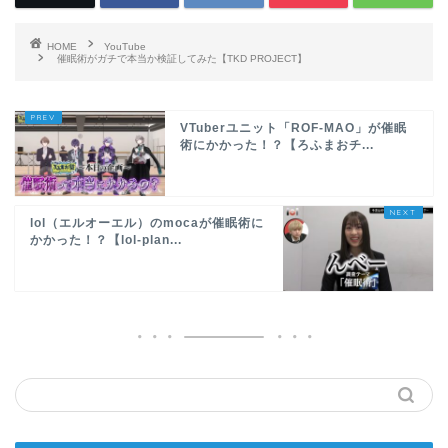
HOME
YouTube
催眠術がガチで本当か検証してみた【TKD PROJECT】
VTuberユニット「ROF-MAO」が催眠
術にかかった！？【ろふまおチ...
lol（エルオーエル）のmocaが催眠術に
かかった！？【lol-plan...