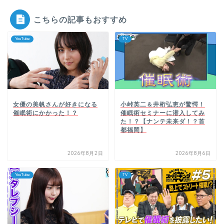
こちらの記事もおすすめ
YouTube
TV
女優の美帆さんが好きになる
小峠英二＆井桁弘恵が驚愕！
催眠術にかかった！？
催眠術セミナーに潜入してみ
た！？【ナンテ未来ダ！？首
都福岡】
2026年8月2日
2026年8月6日
YouTube
TV