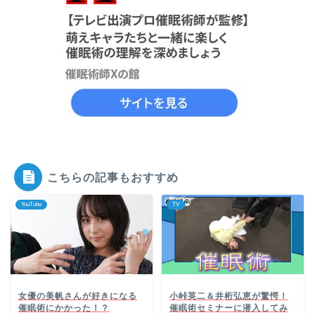
こちらの記事もおすすめ
YouTube
TV
女優の美帆さんが好きになる
小峠英二＆井桁弘恵が驚愕！
催眠術にかかった！？
催眠術セミナーに潜入してみ