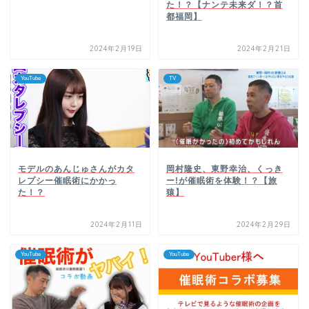
た！？【ナンテ未来ダ！？首
都福岡】
2024年2月19日
2024年2月21日
YouTube
TV
岡村隆史、東野幸治、くっき
モデルのあんじゅさんがカタ
ー!が催眠術を体験！？【旅
レプシー催眠術にかかっ
猿】
た！？
2024年2月11日
2024年2月29日
YouTube
YouTube