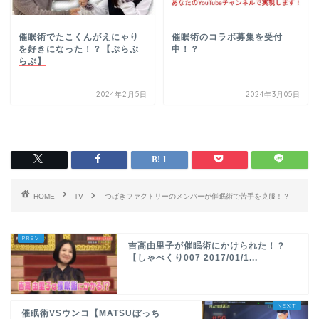
催眠術でたこくんがえにゃり
催眠術のコラボ募集を受付
を好きになった！？【ぷらぷ
中！？
らぶ】
2024年2月5日
2024年3月05日
1
HOME
TV
つばきファクトリーのメンバーが催眠術で苦手を克服！？
吉高由里子が催眠術にかけられた！？
【しゃべくり007 2017/01/1...
催眠術VSウンコ【MATSUぼっち