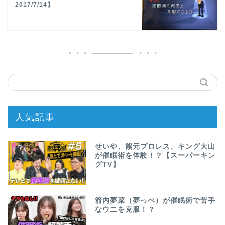
2017/7/14】
人気記事
せいや、熊元プロレス、キング大山
が催眠術を体験！？【スーパーキン
グTV】
箭内夢菜（夢っぺ）が催眠術で苦手
なウニを克服！？