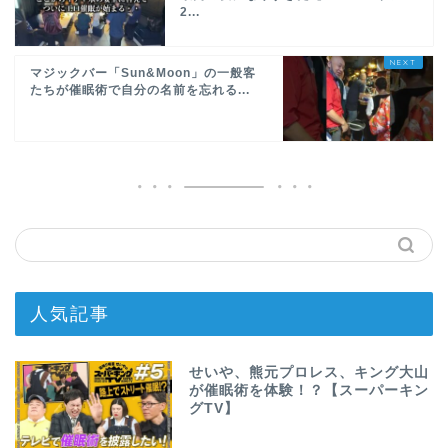
2...
マジックバー「Sun&Moon」の一般客
たちが催眠術で自分の名前を忘れる...
人気記事
せいや、熊元プロレス、キング大山
が催眠術を体験！？【スーパーキン
グTV】