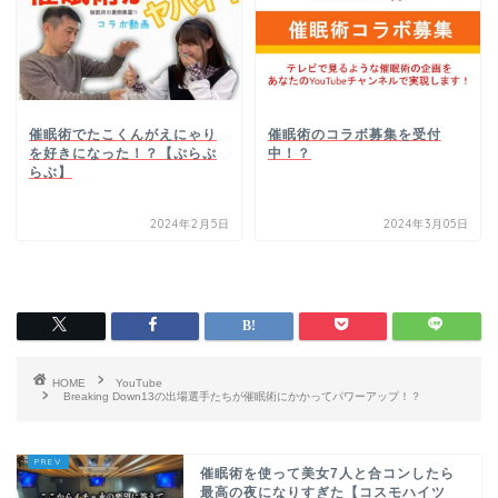
催眠術でたこくんがえにゃり
催眠術のコラボ募集を受付
を好きになった！？【ぷらぷ
中！？
らぶ】
2024年2月5日
2024年3月05日
HOME
YouTube
Breaking Down13の出場選手たちが催眠術にかかってパワーアップ！？
催眠術を使って美女7人と合コンしたら
最高の夜になりすぎた【コスモハイツ