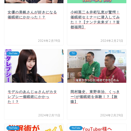
女優の美帆さんが好きになる
小峠英二＆井桁弘恵が驚愕！
催眠術にかかった！？
催眠術セミナーに潜入してみ
た！？【ナンテ未来ダ！？首
都福岡】
2024年2月19日
2024年2月21日
YouTube
TV
モデルのあんじゅさんがカタ
岡村隆史、東野幸治、くっき
レプシー催眠術にかかっ
ー!が催眠術を体験！？【旅
た！？
猿】
2024年2月11日
2024年2月29日
YouTube
YouTube