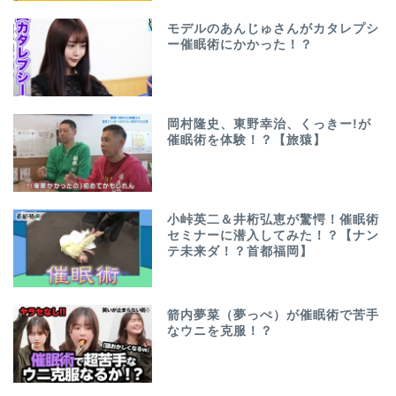
モデルのあんじゅさんがカタレプシ
ー催眠術にかかった！？
岡村隆史、東野幸治、くっきー!が
催眠術を体験！？【旅猿】
小峠英二＆井桁弘恵が驚愕！催眠術
セミナーに潜入してみた！？【ナン
テ未来ダ！？首都福岡】
箭内夢菜（夢っぺ）が催眠術で苦手
なウニを克服！？