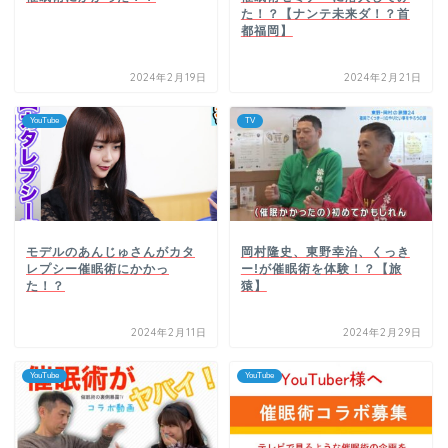
た！？【ナンテ未来ダ！？首
都福岡】
2024年2月19日
2024年2月21日
YouTube
TV
モデルのあんじゅさんがカタ
岡村隆史、東野幸治、くっき
レプシー催眠術にかかっ
ー!が催眠術を体験！？【旅
た！？
猿】
2024年2月11日
2024年2月29日
YouTube
YouTube