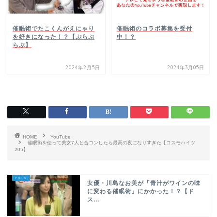
催眠術でたこくんがえにゃり
催眠術のコラボ募集を受付
を好きになった！？【ぷらぷ
中！？
らぶ】
2024年2月5日
2024年3月05日
HOME
YouTube
催眠術を使って美女7人と合コンしたら最高の夜になりすぎた【コスモハイツ
205】
女優・川島なお美が「青汁がワインの味
に変わる催眠術」にかかった！？【ド
ス...