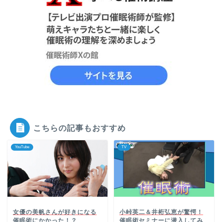
こちらの記事もおすすめ
YouTube
TV
女優の美帆さんが好きになる
小峠英二＆井桁弘恵が驚愕！
催眠術にかかった！？
催眠術セミナーに潜入してみ