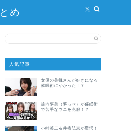
まとめ
TV
人気記事
小峠英二＆井
ーに潜入して
首都福岡】
女優の美帆さんが好きになる
催眠術にかかった！？
テレビ西日本（TNC
首都福岡」で、 催眠術
していました …
箭内夢菜（夢っぺ）が催眠術
で苦手なウニを克服！？
TV
せいや、熊元
小峠英二＆井桁弘恵が驚愕！
術を体験！？