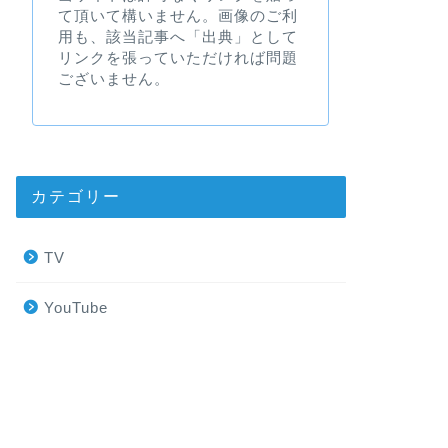
て頂いて構いません。画像のご利
用も、該当記事へ「出典」として
TV
森唯斗（元プ
リンクを張っていただければ問題
ございません。
化！？【ブル
テレQ（TVQ九州放
元プロ野球選手・森唯
カテゴリー
TV
いわぶ見梨＆
TV
強者に挑む！
ろだ！】
YouTube
テレQ（TVQ九州放
催眠術を活用した企画
校のチア部 …
TV