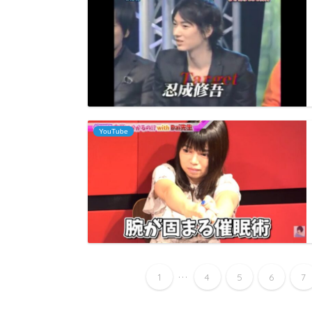
YouTube
...
1
4
5
6
7