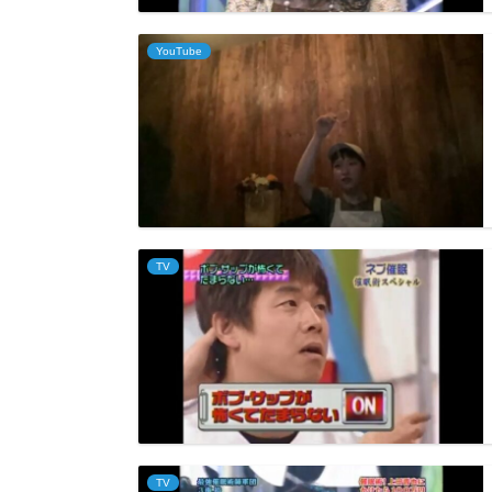
YouTube
TV
TV