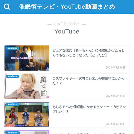
催眠術テレビ・YouTube動画まとめ
― CATEGORY ―
YouTube
YouTube
ピュアな彼女（あーちゃん）に催眠術かけたらと
んでもないことになった【とったび】
2024年3月14日
YouTube
コスプレイヤー・火将ロシエルが催眠術にかかっ
た！？
2024年3月14日
YouTube
あしざるFCが催眠術にかかるとシュート力がアッ
プした！？
2024年3月14日
YouTube