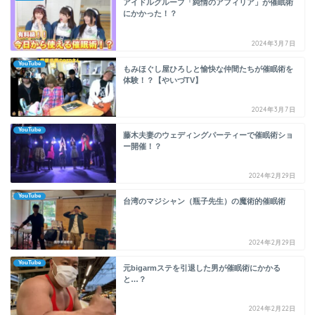
アイドルグループ「純情のアフィリア」が催眠術
にかかった！？
2024年3月7日
YouTube
もみほぐし屋ひろしと愉快な仲間たちが催眠術を
体験！？【やいづTV】
2024年3月7日
YouTube
藤木夫妻のウェディングパーティーで催眠術ショ
ー開催！？
2024年2月29日
YouTube
台湾のマジシャン（瓶子先生）の魔術的催眠術
2024年2月29日
YouTube
元bigarmステを引退した男が催眠術にかかる
と…？
2024年2月22日