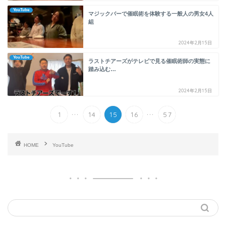
YouTube
マジックバーで催眠術を体験する一般人の男女4人
組
2024年2月15日
YouTube
ラストチアーズがテレビで見る催眠術師の実態に
踏み込む…
2024年2月15日
...
...
1
14
15
16
57
HOME
YouTube