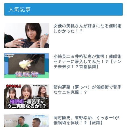
人気記事
女優の美帆さんが好きになる催眠術
にかかった！？
小峠英二＆井桁弘恵が驚愕！催眠術
セミナーに潜入してみた！？【ナン
テ未来ダ！？首都福岡】
箭内夢菜（夢っぺ）が催眠術で苦手
なウニを克服！？
岡村隆史、東野幸治、くっきー!が
催眠術を体験！？【旅猿】